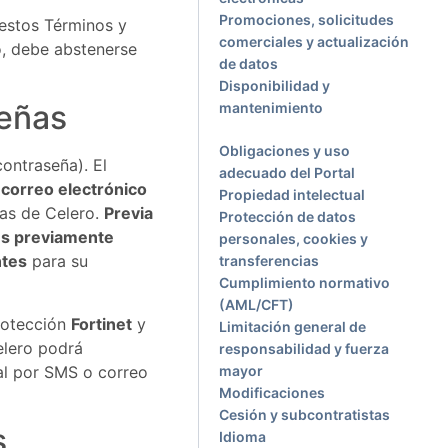
Promociones, solicitudes
 estos Términos y
comerciales y actualización
o, debe abstenerse
de datos
Disponibilidad y
señas
mantenimiento
Obligaciones y uso
contraseña). El
adecuado del Portal
 correo electrónico
Propiedad intelectual
mas de Celero.
Previa
Protección de datos
res previamente
personales, cookies y
ntes
para su
transferencias
Cumplimiento normativo
(AML/CFT)
rotección
Fortinet
y
Limitación general de
elero podrá
responsabilidad y fuerza
al por SMS o correo
mayor
Modificaciones
Cesión y subcontratistas
s
Idioma