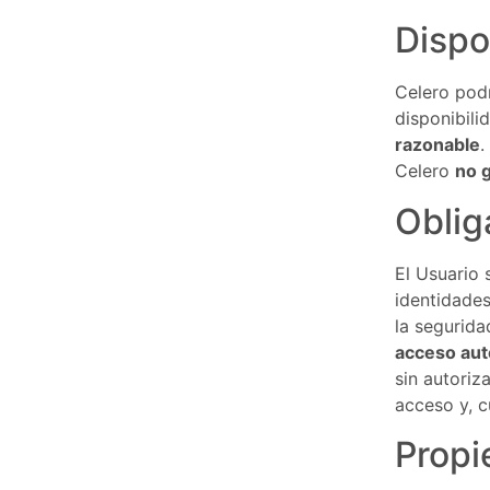
Dispo
Celero podr
disponibili
razonable
.
Celero
no 
Oblig
El Usuario 
identidades 
la segurida
acceso aut
sin autoriz
acceso y, 
Propi