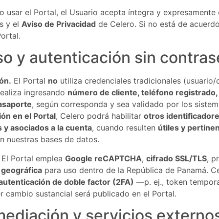
o usar el Portal, el Usuario acepta íntegra y expresamente
s y el
Aviso de Privacidad
de Celero. Si no está de acuerd
ortal.
o y autenticación sin contra
ión.
El Portal
no
utiliza credenciales tradicionales (usuario/
realiza ingresando
número de cliente, teléfono registrado,
asaporte
, según corresponda y sea validado por los siste
ón en el Portal
, Celero podrá habilitar
otros identificado
 y asociados a la cuenta
, cuando resulten
útiles y pertine
n nuestras bases de datos.
El Portal emplea
Google reCAPTCHA
,
cifrado SSL/TLS
, p
 geográfica
para uso dentro de la República de Panamá. C
autenticación de doble factor (2FA)
—p. ej., token tempor
r cambio sustancial será publicado en el Portal.
mediación y servicios externo