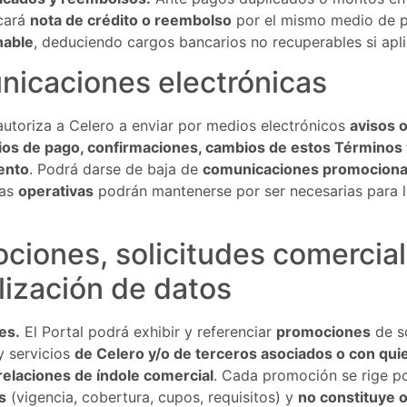
icará
nota de crédito o reembolso
por el mismo medio de p
nable
, deduciendo cargos bancarios no recuperables si apli
icaciones electrónicas
autoriza a Celero a enviar por medios electrónicos
avisos 
ios de pago, confirmaciones, cambios de estos Términos 
ento
. Podrá darse de baja de
comunicaciones promociona
las
operativas
podrán mantenerse por ser necesarias para l
ciones, solicitudes comercial
lización de datos
es.
El Portal podrá exhibir y referenciar
promociones
de s
y servicios
de Celero y/o de terceros asociados o con qui
elaciones de índole comercial
. Cada promoción se rige p
s
(vigencia, cobertura, cupos, requisitos) y
no constituye o