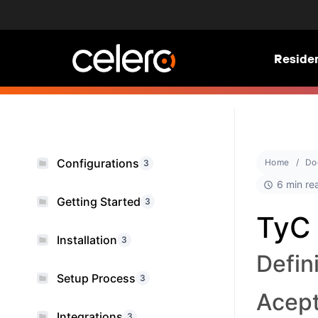
Residen
Configurations
Home
Do
3
6 min re
Getting Started
3
TyC 
Installation
3
Defin
Setup Process
3
Acept
Integrations
3