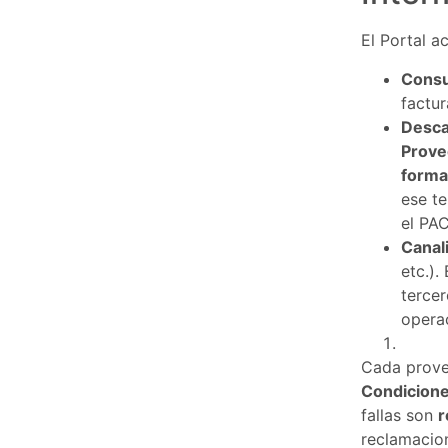
El Portal 
Consu
factur
Desca
Prove
format
ese t
el PAC
Canal
etc.).
tercer
opera
Cada prove
Condiciones
fallas son
r
reclamacion