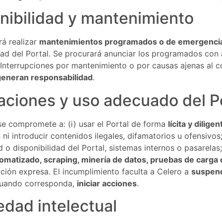
nibilidad y mantenimiento
á realizar
mantenimientos programados o de emergenci
dad del Portal. Se procurará anunciar los programados con
 Interrupciones por mantenimiento o por causas ajenas al c
generan responsabilidad
.
aciones y uso adecuado del P
se compromete a: (i) usar el Portal de forma
lícita y diligen
ni introducir contenidos ilegales, difamatorios u ofensivos; (
d o disponibilidad del Portal, sistemas internos o pasarelas;
omatizado, scraping, minería de datos, pruebas de carga o
ación expresa. El incumplimiento faculta a Celero a
suspend
cuando corresponda,
iniciar acciones
.
edad intelectual