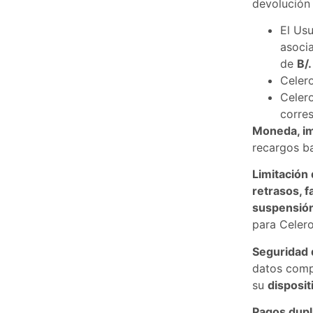
devolución 
El Us
asoci
de
B/
Celer
Celer
corre
Moneda, im
recargos ba
Limitación
retrasos, f
suspensión
para Celero
Seguridad 
datos compl
su
disposit
Pagos dupl