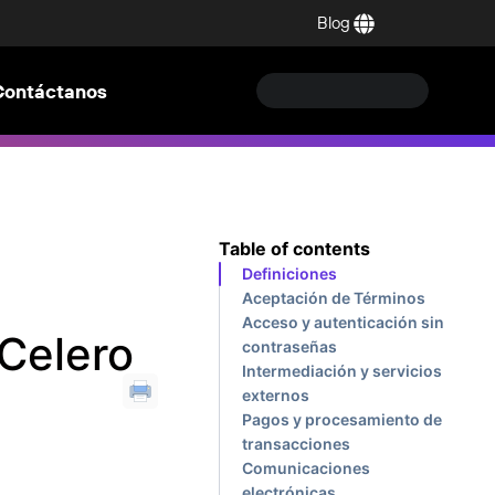
Blog
Contáctanos
Table of contents
Definiciones
Aceptación de Términos
Acceso y autenticación sin
 Celero
contraseñas
Intermediación y servicios
externos
Pagos y procesamiento de
transacciones
Comunicaciones
electrónicas