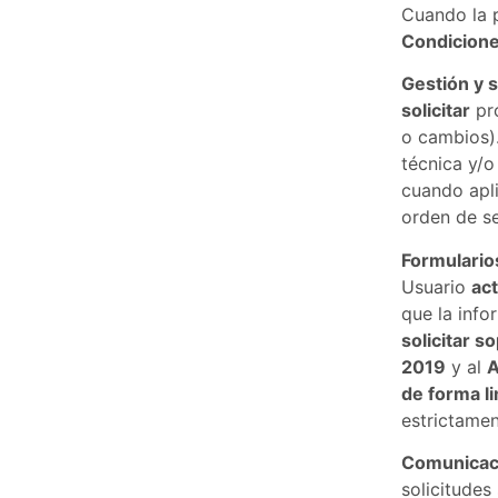
Cuando la 
Condicion
Gestión y s
solicitar
pro
o cambios).
técnica y/o
cuando apl
orden de s
Formularios
Usuario
act
que la inf
solicitar s
2019
y al
A
de forma l
estrictame
Comunicaci
solicitudes