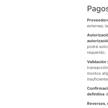
Pagos
Proveedore
externas; l
Autorizaci
autorizació
podrá soli
requerido.
Validación 
transacción
montos atí
insuficient
Confirmaci
definitiva
d
Reversos, 