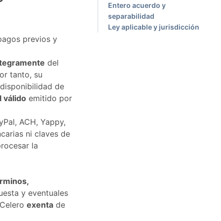
Entero acuerdo y
separabilidad
Ley aplicable y jurisdicción
pagos previos y
ntegramente
del
por tanto, su
disponibilidad de
 válido
emitido por
ayPal, ACH, Yappy,
carias ni claves de
procesar la
rminos,
puesta y eventuales
 Celero
exenta
de