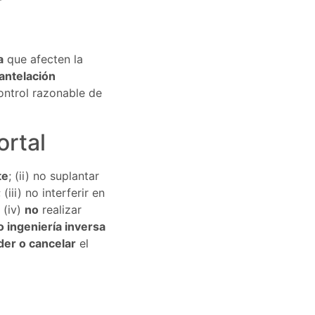
a
que afecten la
antelación
ontrol razonable de
ortal
te
; (ii) no suplantar
iii) no interferir en
 (iv)
no
realizar
 ingeniería inversa
er o cancelar
el