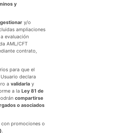
minos y
gestionar
y/o
cluidas ampliaciones
a evaluación
luida AML/CFT
iante contrato,
rios para que el
 Usuario declara
ero a
validarla
y
forme a la
Ley 81 de
 podrán
compartirse
rgados o asociados
s con promociones o
)
.