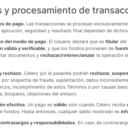
 y procesamiento de transac
s de pago.
Las transacciones se procesan exclusivamente
a ejecución, seguridad y resultado final dependen de dicho
ón del medio de pago.
El Usuario declara que es
titular
del 
n válida y verificable
, y que los fondos provienen de
fuente
citar documentos y
rechazar/retener/anular
la operación si
y rechazo.
Celero y/o la pasarela podrán
rechazar, suspen
 por sospecha de fraude, suplantación, datos inconsistentes,
picos, incumplimiento de estos Términos o por causas banc
es, bloqueos, objeciones del emisor).
ón efectiva.
Un pago es
válido
solo cuando Celero reciba
e fondos. Hasta entonces, cualquier saldo mostrado es
inf
contracargos y responsabilidades.
En caso de contracargo