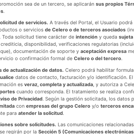
promoción sea de un tercero, se aplicarán
sus propios Tér
es
.
olicitud de servicios.
A través del Portal, el Usuario podrá
ductos o servicios
de Celero o de terceros asociados
(in
 Toda solicitud tiene carácter de
intención
y queda
sujeta
 crediticia, disponibilidad, verificaciones regulatorias (inc
ique), documentación de soporte y
aceptación expresa
med
ervicio o confirmación formal de
Celero o del tercero
.
 de actualización de datos.
Celero podrá habilitar formula
ualice
datos de contacto, facturación y/o identificación. El
ormación es
veraz, completa y actualizada
, y autoriza a Cel
oportes
cuando corresponda. El tratamiento se realiza con
viso de Privacidad
. Según la gestión solicitada, los datos
imitada
con
empresas del grupo Celero
y/o
terceros enca
nte para
atender la solicitud
.
ones sobre solicitudes.
Las comunicaciones relacionada
 se regirán por la
Sección 5 (Comunicaciones electrónicas