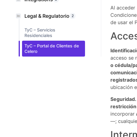
Al acceder 
Condicione
Legal & Regulatorio
2
de usar el P
TyC – Servicios
Acces
Residenciales
TyC – Portal de Clientes de
Identificac
Celero
acceso se 
o cédula/p
comunicaci
registrados
ubicación e
Seguridad.
restricción
incorporar
—; cualquie
Inter