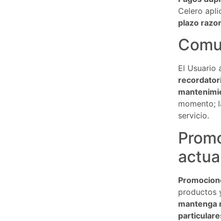
Celero apl
plazo razo
Comun
El Usuario 
recordator
mantenimi
momento; 
servicio.
Promo
actua
Promocion
productos 
mantenga r
particulare