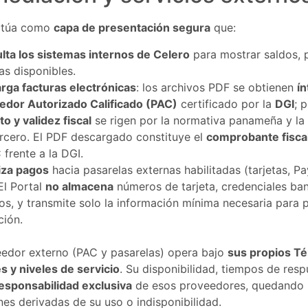
actúa como
capa de presentación segura
que:
lta los sistemas internos de Celero
para mostrar saldos, 
as disponibles.
rga facturas electrónicas
: los archivos PDF se obtienen
í
edor Autorizado Calificado (PAC)
certificado por la
DGI
; 
o y validez fiscal
se rigen por la normativa panameña y la 
ercero. El PDF descargado constituye el
comprobante fiscal
 frente a la DGI.
iza pagos
hacia pasarelas externas habilitadas (tarjetas, P
 El Portal
no almacena
números de tarjeta, credenciales ban
os, y transmite solo la información mínima necesaria para 
ción.
edor externo (PAC y pasarelas) opera bajo
sus propios Té
 y niveles de servicio
. Su disponibilidad, tiempos de res
esponsabilidad exclusiva
de esos proveedores, quedando
es derivadas de su uso o indisponibilidad.