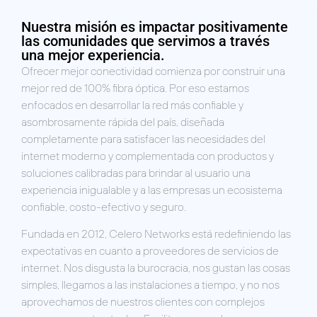
Nuestra misión es impactar positivamente
las comunidades que servimos a través
una mejor experiencia.
Ofrecer mejor conectividad comienza por construir una
mejor red de 100% fibra óptica. Por eso estamos
enfocados en desarrollar la red más confiable y
asombrosamente rápida del país, diseñada
completamente para satisfacer las necesidades del
internet moderno y complementada con productos y
soluciones calibradas para brindar al usuario una
experiencia inigualable y a las empresas un ecosistema
confiable, costo-efectivo y seguro.
Fundada en 2012, Celero Networks está redefiniendo las
expectativas en cuanto a proveedores de servicios de
internet. Nos disgusta la burocracia, nos gustan las cosas
simples, llegamos a las instalaciones a tiempo, y no nos
aprovechamos de nuestros clientes con complejos