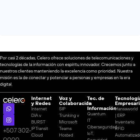
Por casi 2 décadas, Celero ofrece soluciones de telecomunicaciones y
tecnologías de la información con espíritu innovador. Crecemos junto a
nuestros clientes manteniendo la excelencia como prioridad. Nuestra
misión es la de conectar y potenciar a personas y empresas en la era
digital.
Internet
Voz y
Tec. de
Tecnologí
y Redes
Colaboración
la
Empresari
Información
Internet
SIP
Hansaworld
Quantum
DIA v
Trunking v
| ERP
IT
BURST
Microsoft
Inventario
Ciberseguridad
IP Transit
Teams
RFID
‪+507 302-
IoT,
Cloud
Hosted
Automatizad
0000
Seguridad