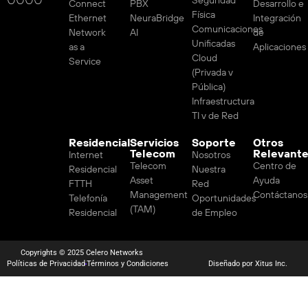
Connect
PBX
Desarrollo e
Física
Ethernet
NeuraBridge
Integración
Comunicaciones
Network
AI
de
Unificadas
as a
Aplicaciones
Cloud
Service
(Privada v
Pública)
Infraestructura
TI v de Red
Residencial
Servicios
Soporte
Otros
Telecom
Relevant
Internet
Nosotros
Telecom
Centro de
Residencial
Nuestra
Asset
Ayuda
FTTH
Red
Management
Contáctanos
Telefonía
Oportunidades
(TAM)
Residencial
de Empleo
Copyrights © 2025 Celero Networks
Políticas de Privacidad
Términos y Condiciones
Diseñado por Xitus Inc.