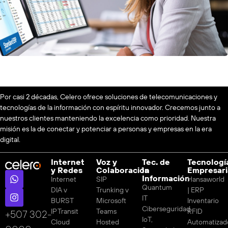
Por casi 2 décadas, Celero ofrece soluciones de telecomunicaciones y
tecnologías de la información con espíritu innovador. Crecemos junto a
nuestros clientes manteniendo la excelencia como prioridad. Nuestra
misión es la de conectar y potenciar a personas y empresas en la era
digital.
Internet
Voz y
Tec. de
Tecnologí
y Redes
Colaboración
la
Empresari
Información
Internet
SIP
Hansaworld
Quantum
DIA v
Trunking v
| ERP
IT
BURST
Microsoft
Inventario
Ciberseguridad
IP Transit
Teams
RFID
‪+507 302-
IoT,
Cloud
Hosted
Automatizad