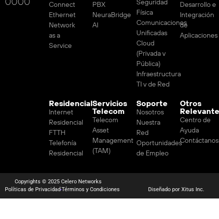
0000
Seguridad
Connect
PBX
Desarrollo e
Física
Ethernet
NeuraBridge
Integración
Comunicaciones
Network
AI
de
Unificadas
as a
Aplicaciones
Cloud
Service
(Privada v
Pública)
Infraestructura
TI v de Red
Residencial
Servicios
Soporte
Otros
Telecom
Relevant
Internet
Nosotros
Telecom
Centro de
Residencial
Nuestra
Asset
Ayuda
FTTH
Red
Management
Contáctanos
Telefonía
Oportunidades
(TAM)
Residencial
de Empleo
Copyrights © 2025 Celero Networks
Políticas de Privacidad
Términos y Condiciones
Diseñado por Xitus Inc.