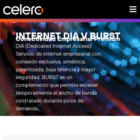
INTERNET DIA V BURST
Conectividad Empresarial Premium
DIA (Dedicated Internet Access):
Servicio de internet empresarial con
conexión exclusiva, simétrica,
garantizada, baja latencia y mayor
seguridad. BURST es un
complemento que permite exceder
temporalmente el ancho de banda
contratado durante picos de
demanda.