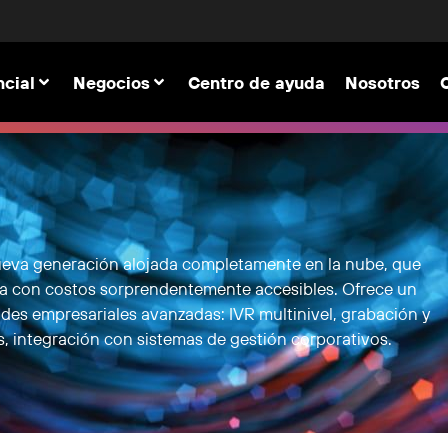
cial
Negocios
Centro de ayuda
Nosotros
 nueva generación alojada completamente en la nube, que
ca con costos sorprendentemente accesibles. Ofrece un
des empresariales avanzadas: IVR multinivel, grabación y
s, integración con sistemas de gestión corporativos.