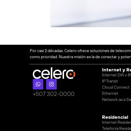
Por casi 2 décadas, Celero ofrece soluciones de telecom
como prioridad. Nuestra misión es la de conectar y potenc
Internet y R
Internet DIA v
IP Transit
Cloud Connect
‪+507 302-0000
Ethernet
Network as a Se
Residencial
Internet Reside
Telefonía Reside