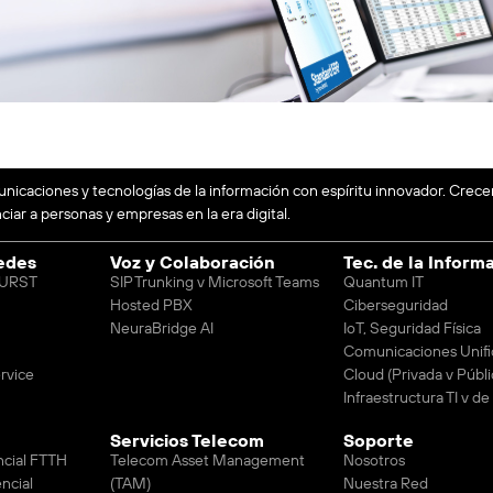
unicaciones y tecnologías de la información con espíritu innovador. Crec
iar a personas y empresas en la era digital.
edes
Voz y Colaboración
Tec. de la Inform
 BURST
SIP Trunking v Microsoft Teams
Quantum IT
Hosted PBX
Ciberseguridad
NeuraBridge AI
IoT, Seguridad Física
Comunicaciones Unifi
rvice
Cloud (Privada v Públi
Infraestructura TI v d
Servicios Telecom
Soporte
ncial FTTH
Telecom Asset Management
Nosotros
ncial
(TAM)
Nuestra Red