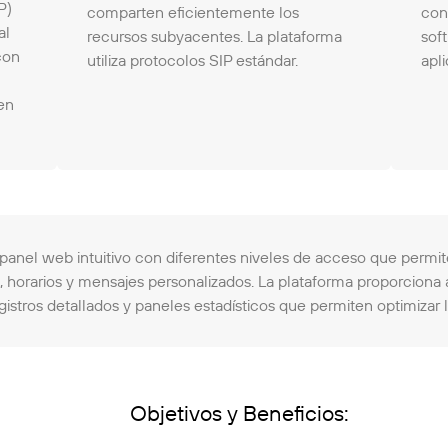
P)
comparten eficientemente los
cone
al
recursos subyacentes. La plataforma
sof
con
utiliza protocolos SIP estándar.
apl
en
n panel web intuitivo con diferentes niveles de acceso que permi
, horarios y mensajes personalizados. La plataforma proporciona 
istros detallados y paneles estadísticos que permiten optimizar l
Objetivos y Beneficios: