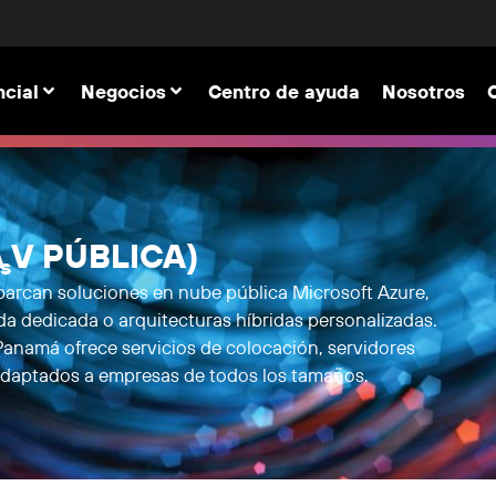
cial
Negocios
Centro de ayuda
Nosotros
 V PÚBLICA)
s
barcan soluciones en nube pública Microsoft Azure,
a dedicada o arquitecturas híbridas personalizadas.
 Panamá ofrece servicios de colocación, servidores
adaptados a empresas de todos los tamaños.