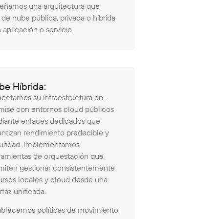
iseñamos una arquitectura que
e nube pública, privada o híbrida
aplicación o servicio.
be Híbrida:
ectamos su infraestructura on-
mise con entornos cloud públicos
iante enlaces dedicados que
antizan rendimiento predecible y
uridad. Implementamos
ramientas de orquestación que
miten gestionar consistentemente
ursos locales y cloud desde una
rfaz unificada.
ablecemos políticas de movimiento