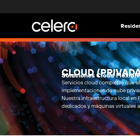
Residen
CLOUD (PRIVADA
Soluciones Cloud Flexible
Servicios cloud completos que a
implementaciones de nube privad
Nuestra infraestructura local en
dedicados y máquinas virtuales 