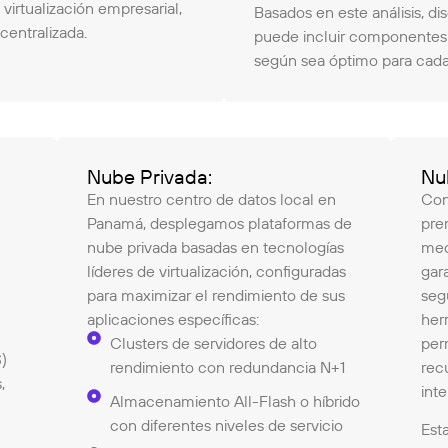
virtualización empresarial,
Basados en este análisis, d
centralizada.
puede incluir componentes d
según sea óptimo para cada 
Nube Privada:
Nu
En nuestro centro de datos local en
Con
Panamá, desplegamos plataformas de
pre
nube privada basadas en tecnologías
med
líderes de virtualización, configuradas
gar
para maximizar el rendimiento de sus
seg
aplicaciones específicas:
her
Clusters de servidores de alto
per
)
rendimiento con redundancia N+1
rec
,
inte
Almacenamiento All-Flash o híbrido
con diferentes niveles de servicio
Est