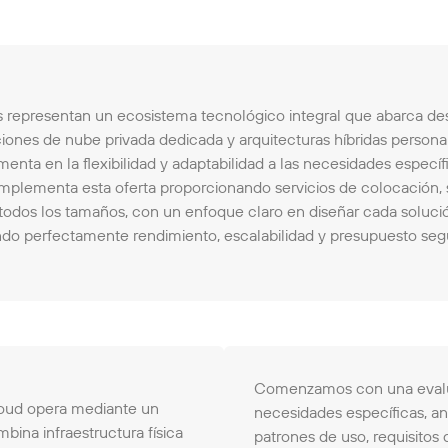
s representan un ecosistema tecnológico integral que abarca de
ones de nube privada dedicada y arquitecturas híbridas personal
menta en la flexibilidad y adaptabilidad a las necesidades especí
omplementa esta oferta proporcionando servicios de colocación,
todos los tamaños, con un enfoque claro en diseñar cada solució
ando perfectamente rendimiento, escalabilidad y presupuesto seg
Comenzamos con una evalua
loud opera mediante un
necesidades específicas, an
ina infraestructura física
patrones de uso, requisitos