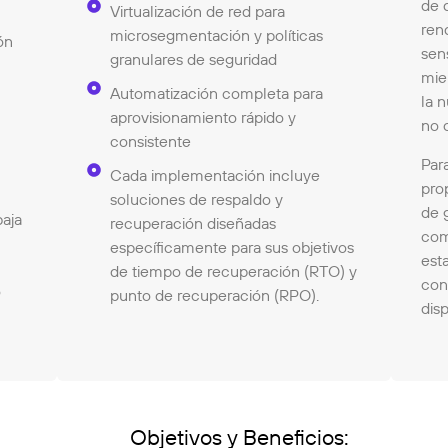
de 
Virtualización de red para
ren
microsegmentación y políticas
ón
sens
granulares de seguridad
mie
Automatización completa para
la 
aprovisionamiento rápido y
no c
consistente
Par
Cada implementación incluye
pro
soluciones de respaldo y
de g
baja
recuperación diseñadas
com
específicamente para sus objetivos
est
de tiempo de recuperación (RTO) y
con
o
punto de recuperación (RPO).
disp
Objetivos y Beneficios: