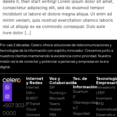
delete it, then start writing! Lorem ipsum dolor sit amet,
consectetur adipiscing elit, sed do eiusmod tempor
incididunt ut labore et dolore magna aliqua. Ut enim ad
minim veniam, quis nostrud exercitation ullamco laboris
nisi ut aliquip ex ea commodo consequat. Duis aute
irure dolor […]
Por casi 2 décadas, Celero ofrece soluciones de telecomunicaciones y
tecnologías de la información con espíritu innovador. Crecemos junto a
nuestros clientes manteniendo la excelencia como prioridad. Nuestra
misión es la de conectar y potenciar a personas y empresas en la era
digital.
Internet
Voz y
Tec. de
Tecnologí
y Redes
Colaboración
la
Empresari
Información
Internet
SIP
Hansaworld
Quantum
DIA v
Trunking v
| ERP
IT
BURST
Microsoft
Inventario
Ciberseguridad
IP Transit
Teams
RFID
‪+507 302-
IoT,
Cloud
Hosted
Automatizad
0000
Seguridad
Connect
PBX
Desarrollo e