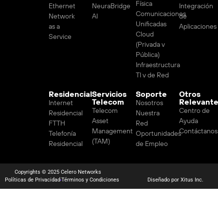
Física
Ethernet
NeuraBridge
Integración
Comunicaciones
Network
AI
de
Unificadas
as a
Aplicaciones
Cloud
Service
(Privada v
Pública)
Infraestructura
TI v de Red
Residencial
Servicios
Soporte
Otros
Telecom
Relevant
Internet
Nosotros
Telecom
Centro de
Residencial
Nuestra
Asset
Ayuda
FTTH
Red
Management
Contáctanos
Telefonía
Oportunidades
(TAM)
Residencial
de Empleo
Copyrights © 2025 Celero Networks
Políticas de Privacidad
Términos y Condiciones
Diseñado por Xitus Inc.